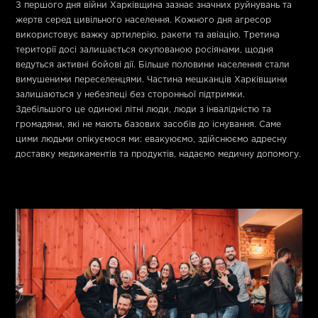
З першого дня війни Харківщина зазнає значних руйнувань та
жертв серед цивільного населення. Кожного дня агресор
використовує важку артилерію, ракети та авіацію. Третина
території досі залишається окупованою росіянами, щодня
ведуться активні бойові дії. Більше половини населення стали
вимушеними переселенцями. Частина мешканців Харківщини
залишаються у небезпеці без сторонньої підтримки.
Здебільшого це одинокі літні люди, люди з інвалідністю та
громадяни, які не мають базових засобів до існування.
Саме
цими людьми опікуємося ми: евакуюємо, здійснюємо адресну
доставку медикаментів та продуктів, надаємо медичну допомогу.