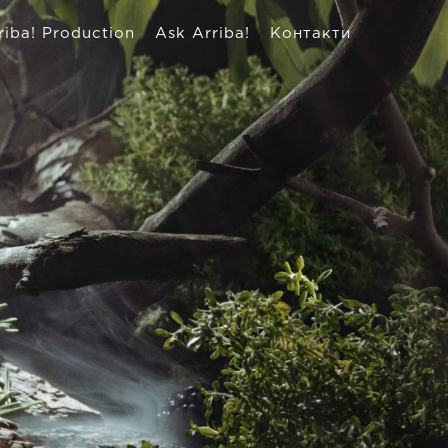
riba! Production
Ask Arriba!
Контакти